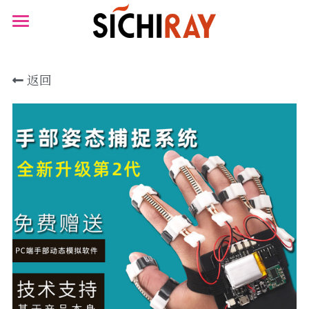
×
×
商品分类
博客分类
首页
可穿戴设备
所有博客分类
返回
产品商城
生物传感器
资讯
产品知识库
心电
BLOG
肌肉电
B站视频
生物传感器
关于我们
脑血氧
搜索