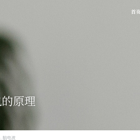
首
电的原理
,
脑电波