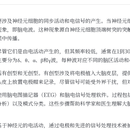
要涉及神经元细胞的同步活动和电信号的产生。当神经元
现象，即脑电波。这种现象源自神经元细胞顶端树突的突
层中传播。
尽管它们是由电活动产生的，但其频率较低，通常在1到3
要分为δ、θ、α、β和γ波，每种波对应不同的脑区活动
括有创型和无创型。有创型涉及将电极植入大脑皮层，提
头皮上放置电极帽来记录，尽管信号可能受外界干扰，但
使用脑电图描记器（EEG）和脑电信号处理软件。过程包
分析）以及模式分类。这些步骤帮助科学家和医生理解大
基于神经元的电活动，通过电极和先进的信号处理技术被