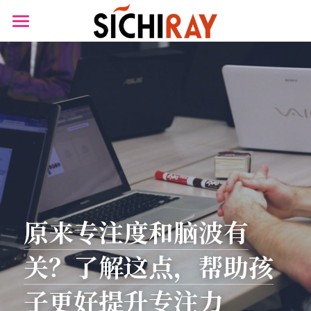
×
商品分类
首页
可穿戴设备
产品商城
生物传感器
产品知识库
BLOG
B站视频
关于我们
原来
专注度和脑波
有
搜索
关？了解这点，帮助孩
子更好提升
专注
力