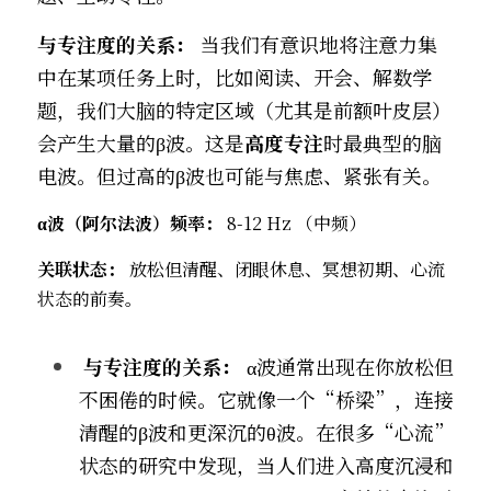
与专注度的关系：
​ 当我们有意识地将注意力集
中在某项任务上时，比如阅读、开会、解数学
题，我们大脑的特定区域（尤其是前额叶皮层）
会产生大量的β波。这是
高度专注
时最典型的脑
电波。但过高的β波也可能与焦虑、紧张有关。
α波（阿尔法波）频率：
​ 8-12 Hz （中频）
关联状态：
​ 放松但清醒、闭眼休息、冥想初期、心流
状态的前奏。
与专注度的关系：
​ α波通常出现在你放松但
不困倦的时候。它就像一个“桥梁”，连接
清醒的β波和更深沉的θ波。在很多“心流”
状态的研究中发现，当人们进入高度沉浸和