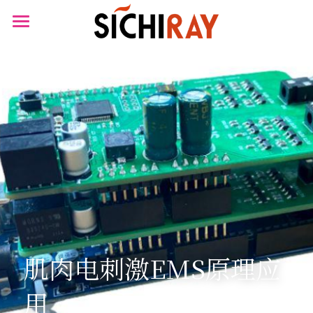
×
商品分类
首页
可穿戴设备
产品商城
生物传感器
产品知识库
BLOG
B站视频
关于我们
搜索
肌肉电刺激EMS原理应
用