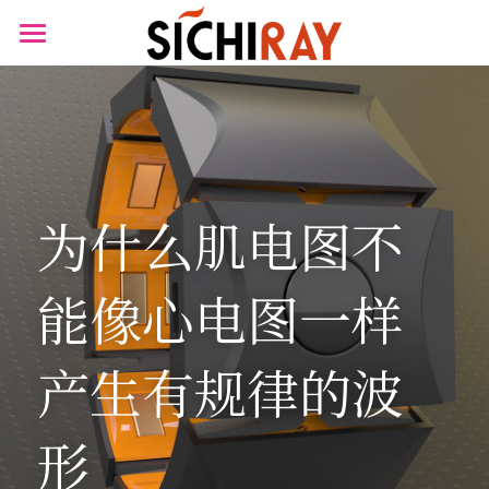
×
商品分类
首页
可穿戴设备
产品商城
生物传感器
产品知识库
为什么肌电图不
BLOG
B站视频
能像心电图一样
关于我们
产生有规律的波
搜索
形