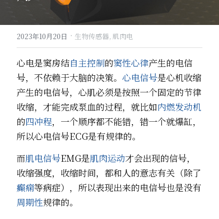
·
2023年10月20日
生物传感器,
肌肉电
心电是窦房结
自主控制
的
窦性心律
产生的电信
号，不依赖于大脑的决策。
心电信号
是心机收缩
产生的电信号，心肌必须是按照一个固定的节律
收缩，才能完成泵血的过程，就比如
内燃发动机
的
四冲程
，一个顺序都不能错，错一个就爆缸，
所以心电信号ECG是有规律的。
而
肌电信号
EMG是
肌肉运动
才会出现的信号，
收缩强度，收缩时间，都和人的意志有关（除了
癫痫
等病症），所以表现出来的电信号也是没有
周期性
规律的。