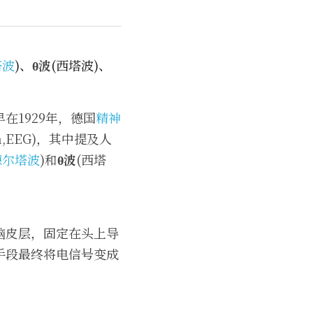
塔波
)、
θ波
(西塔波)、
在1929年，德国
精神
am,EEG)，其中提及人
德尔塔波
)和
θ波
(西塔
脑皮层，固定在头上导
手段最终将电信号变成