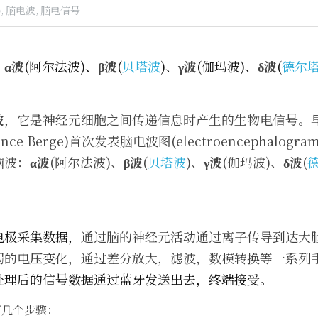
,
脑电波,
脑电信号
、
α波
(阿尔法波)、
β波
(
贝塔波
)、
γ波
(伽玛波)、
δ波
(
德尔
波
，它是神经元细胞之间传递信息时产生的生物电信号。早
ce Berge)首次发表脑电波图(electroencephalogr
脑波：
α波
(阿尔法波)、
β波
(
贝塔波
)、
γ波
(伽玛波)、
δ波
(
电极采集数据，
通过脑的神经元活动通过离子传导到达大
弱的电压变化，通过差分放大，滤波，数模转换等一系列
处理后的信号数据通过蓝牙发送出去，终端接受。
下几个步骤：