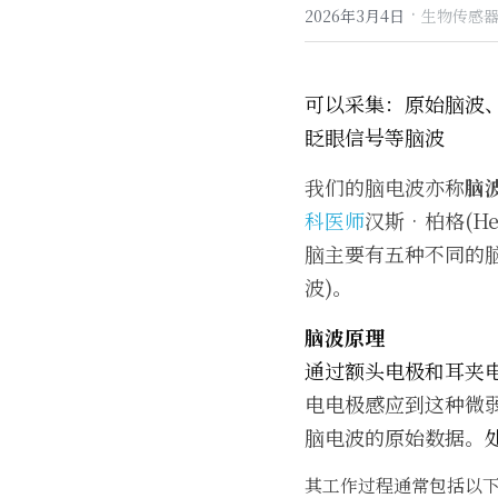
·
2026年3月4日
生物传感器
可以采集：原始脑波
眨眼信号等脑波
我们的脑电波亦称
脑
科医师
汉斯‧柏格(Hen
脑主要有五种不同的
波)。
脑波原理
通过额头电极和耳夹
电电极感应到这种微
脑电波的原始数据。
其工作过程通常包括以