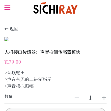
×
×
商品分类
博客分类
首页
可穿戴设备
所有博客分类
返回
产品商城
生物传感器
资讯
产品知识库
心电
人机接口传感器：声音检测传感器模块
BLOG
肌肉电
¥179.00
B站视频
>音频输出
生物传感器
关于我们
>声音有无的二进制指示
脑血氧
>声音模拟振幅
搜索
数量