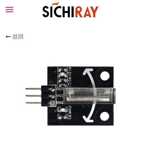
×
×
商品分类
博客分类
首页
可穿戴设备
所有博客分类
返回
产品商城
生物传感器
资讯
产品知识库
心电
BLOG
肌肉电
B站视频
生物传感器
关于我们
脑血氧
搜索