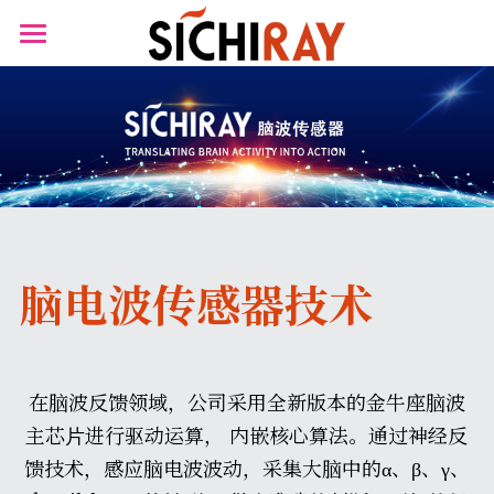
×
×
商品分类
博客分类
首页
可穿戴设备
所有博客分类
产品商城
生物传感器
资讯
产品知识库
心电
BLOG
肌肉电
B站视频
脑电波传感器技术
生物传感器
关于我们
脑血氧
搜索
在脑波反馈领域，公司采⽤全新版本的金牛座脑波
主芯⽚进⾏驱动运算， 内嵌核⼼算法。通过神经反
馈技术，感应脑电波波动，采集⼤脑中的α、β、γ、