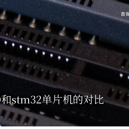
首
O和stm32单片机的对比