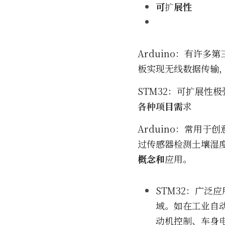
可
扩
展性
Arduino：有许
板实现无线数据传输，
STM32：可扩展性
各种项
目需
求
Arduino：常用
过传感器检测土壤湿
概念和
应用。
STM32：广
域。如在工业自
动机控制、车身