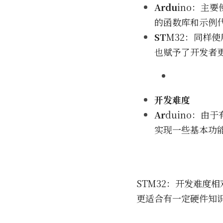
Ardu
ino：主要
的函数库和示例
ST
M32：同样使
也赋予了开发者
开发难度
Ar
duino：
实现一些基本功能
STM32：开发难度
更适合有一定硬件知