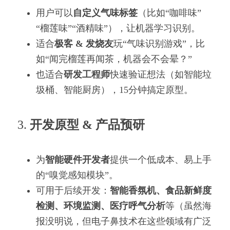
用户可以
自定义气味标签
（比如“咖啡味”
“榴莲味”“酒精味”），让机器学习识别。
适合
极客 & 发烧友
玩“气味识别游戏”，比
如“闻完榴莲再闻茶，机器会不会晕？”
也适合
研发工程师
快速验证想法（如智能垃
圾桶、智能厨房），15分钟搞定原型。
3. 
开发原型 & 产品预研
为
智能硬件开发者
提供一个低成本、易上手
的“嗅觉感知模块”。
可用于后续开发：
智能香氛机、食品新鲜度
检测、环境监测、医疗呼气分析
等（虽然海
报没明说，但电子鼻技术在这些领域有广泛