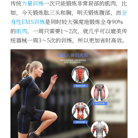
传统
力量训练
一次只能锻炼非常局部的肌肉，比
如，今天锻炼肱三头和胸，明天锻炼腹部，而
全
身性EMS训练
是同时较大强度地锻炼全身90%
的
肌肉
，一周只需要1～2次，就几乎可以媲美传
统器械一周3～5次的训练，所以更加省时高效。