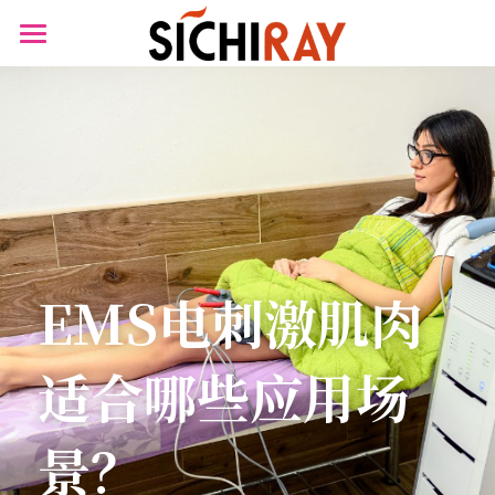
×
商品分类
首页
可穿戴设备
产品商城
生物传感器
产品知识库
BLOG
B站视频
EMS电刺激肌肉
关于我们
适合哪些应用场
搜索
景？