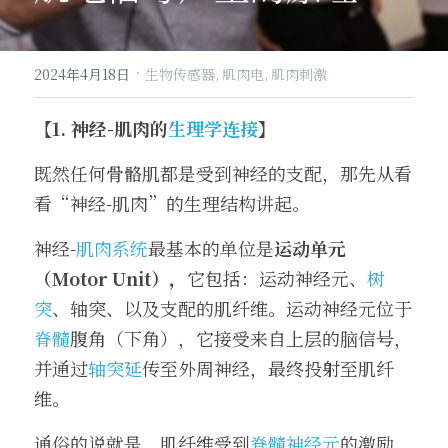
·
2024年4月18日
生物传感器,
肌肉电,
肌肉刺激
【1. 神经-肌肉的
生理学连接
】
既然任何骨骼肌都是受到神经的支配，那先从看
看“神经-肌肉”的生理结构讲起。
神经-
肌肉系统
最基本的单位是
运动单元
（Motor Unit），
它包括：运动神经元、
树
突
、轴突、以及支配的肌纤维。运动神经元位于
脊髓
腹角（下角），它接受来自上层的脑信号，
并通过
轴突延
传至外周神经，最终投射至肌纤
维。
通俗的说就是，肌纤维受到
脊髓神经元
的激励，