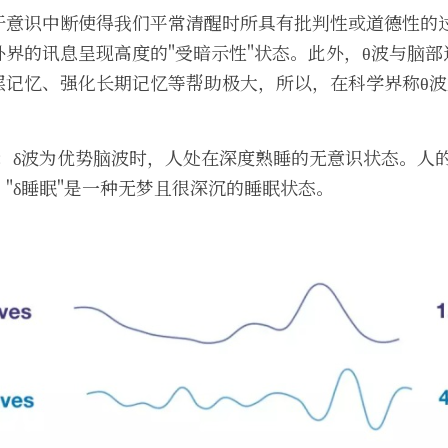
于意识中断使得我们平常清醒时所具有批判性或道德性的
界的讯息呈现高度的"受暗示性"状态。此外，θ波与脑
层记忆、强化长期记忆等帮助极大，所以，在科学界称θ波
Hz）：δ波为优势脑波时，人处在深度熟睡的无意识状态。人
"δ睡眠"是一种无梦且很深沉的睡眠状态。