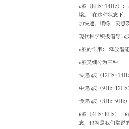
α波（8Hz~14H
梁。  在这种状态
加快速、顺畅，灵感
现代科学积极倡导"α
α波的作用： 释放
α波又细分为三种：
快速α波（12Hz~1
中速α波（9Hz~1
慢速α波（8Hz~9
θ波（4Hz~8Hz
态，也就是我们常说的