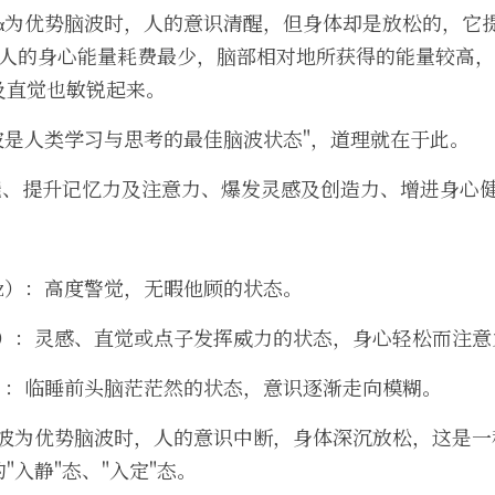
z）：α为优势脑波时，人的意识清醒，但身体却是放松的，
下，人的身心能量耗费最少，脑部相对地所获得的能量较高
及直觉也敏锐起来。
波是人类学习与思考的最佳脑波状态"，道理就在于此。
潜能、提升记忆力及注意力、爆发灵感及创造力、增进身心
4Hz）：高度警觉，无暇他顾的状态。
2Hz）：灵感、直觉或点子发挥威力的状态，身心轻松而注
Hz）：临睡前头脑茫茫然的状态，意识逐渐走向模糊。
）：θ波为优势脑波时，人的意识中断，身体深沉放松，这是
"入静"态、"入定"态。