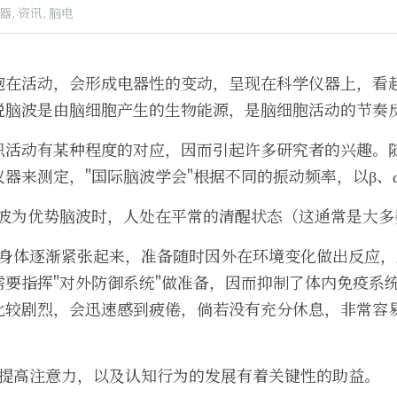
器,
资讯,
脑电
胞在活动，会形成电器性的变动，呈现在科学仪器上，看
说脑波是由脑细胞产生的生物能源，是脑细胞活动的节奏
识活动有某种程度的对应，因而引起许多研究者的兴趣。
器来测定，"国际脑波学会"根据不同的振动频率，以β、α
：β波为优势脑波时，人处在平常的清醒状态（这通常是大
，身体逐渐紧张起来，准备随时因外在环境变化做出反应
要指挥"对外防御系统"做准备，因而抑制了体内免疫系统
比较剧烈，会迅速感到疲倦，倘若没有充分休息，非常容
对提高注意力，以及认知行为的发展有着关键性的助益。