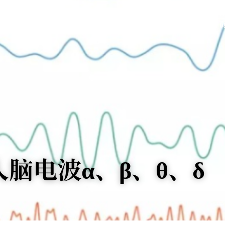
首
脑电波α、β、θ、δ