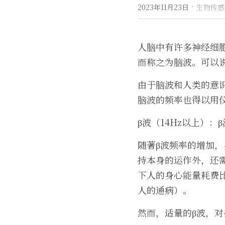
·
2023年11月23日
生物传感
人脑中有许多神经细
而称之为脑波。可以
由于脑波和人类的意
脑波的频率也得以用仪
β波（14Hz以上）
随著β波频率的增加
持本身的运作外，还需
下人的身心能量耗费
人的通病）。
然而，适量的β波，