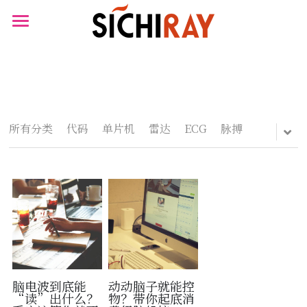
×
×
商品分类
博客分类
首页
可穿戴设备
所有博客分类
产品商城
生物传感器
资讯
产品知识库
所有分类
代码
单片机
雷达
ECG
脉搏
心电
BLOG
肌肉电
B站视频
生物传感器
关于我们
脑血氧
搜索
脑电波到底能
动动脑子就能控
“读”出什么？
物？带你起底消