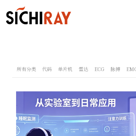
所有分类
代码
单片机
雷达
ECG
脉搏
EM