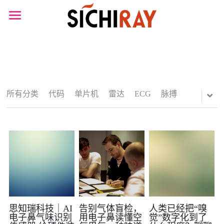
×
×
商品分类
博客分类
首页
可穿戴设备
所有博客分类
产品商城
生物传感器
资讯
产品知识库
所有分类
代码
单片机
雷达
ECG
脉搏
心电
BLOG
肌肉电
B站视频
生物传感器
关于我们
脑血氧
搜索
思知瑞科技｜AI
告别气体盲检，
人类已经把“嗅
电子鼻气味识别
用电子鼻读懂空
觉”数字化到了