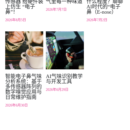
传感器 给硬件装
气里每一种味道
什么程度？聊聊
上仿生 “电子
AI时代的“电子
2026年7月7日
鼻”！
鼻（E-nose）
2026年8月5日
2026年7月2日
智能电子鼻气味
AI气味识别教学
分析系统：基于
与开发工具
多传感器阵列的
2026年6月29日
数字嗅觉应用与
日常维护指南
2026年6月30日