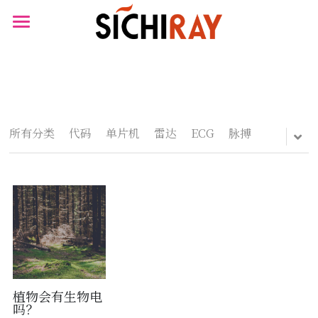
×
×
商品分类
博客分类
首页
可穿戴设备
所有博客分类
产品商城
生物传感器
资讯
产品知识库
所有分类
代码
单片机
雷达
ECG
脉搏
心电
BLOG
肌肉电
B站视频
生物传感器
关于我们
脑血氧
搜索
植物会有生物电
吗？