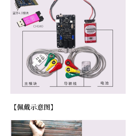
【佩戴示意图】