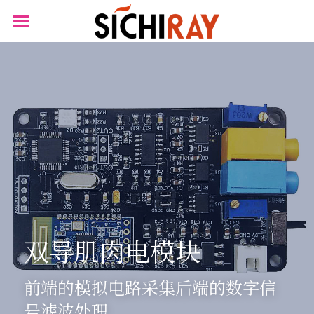
×
商品分类
首页
可穿戴设备
产品商城
生物传感器
产品知识库
BLOG
B站视频
关于我们
双导肌肉电模块
搜索
前端的模拟电路采集后端的数字信
号滤波处理