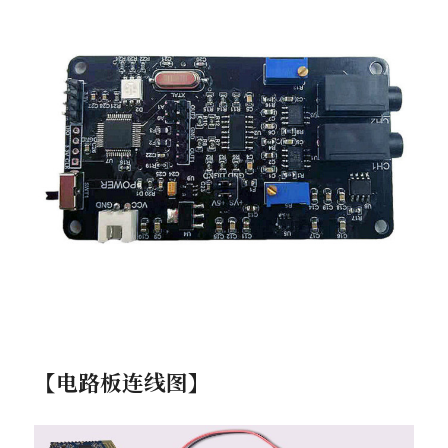
【电路板连线图】