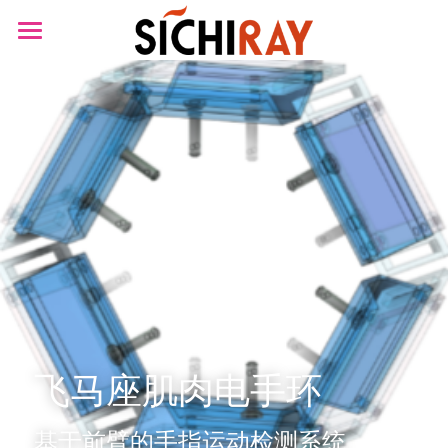
×
商品分类
首页
可穿戴设备
产品商城
生物传感器
产品知识库
BLOG
B站视频
关于我们
搜索
飞马座肌肉电手环
基于前臂的手指运动检测系统