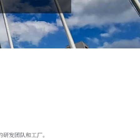
深的研发团队和⼯⼚。