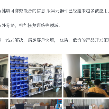
为健康可穿戴设备的信息 采集元器件已经越来越多被应⽤
体外⻣骼，机能恢复训练等领域。
是⼀站式解决，满⾜客⼾快速， 优质，低价的产品开发策